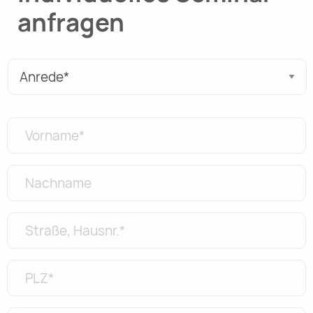
anfragen
Anrede
*
Vorname
*
Nachname
*
Straße,
Hausnr.
*
PLZ
*